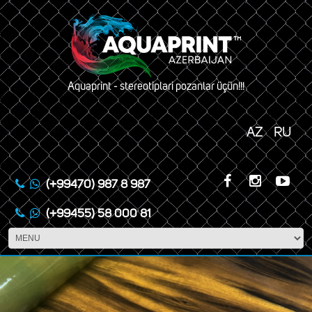
Aquaprint - stereotipləri pozanlar üçün!!!
AZ
RU
(+99470) 987 8 987
(+99455) 58 000 81