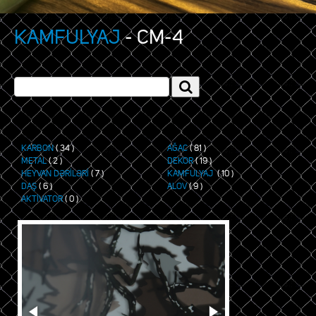
KAMFULYAJ
- CM-4
KARBON
( 34 )
AĞAC
( 81 )
METAL
( 2 )
DEKOR
( 19 )
HEYVAN DƏRİLƏRİ
( 7 )
KAMFULYAJ
( 10 )
DAŞ
( 6 )
ALOV
( 9 )
AKTİVATOR
( 0 )