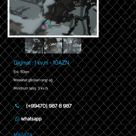
Qiymət : 1 kv.m - 10AZN
Eni: 50sm
Məsləhət görülən rəng: ağ.
Minimum satış: 3 kv.m
(+99470) 987 8 987
whatsapp
MAĞAZA