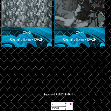
CM-3
CM-4
Qiymət : 1 kv.m - 10AZN
Qiymət : 1 kv.m - 10AZN
Aquaprint AZERBAIJAN