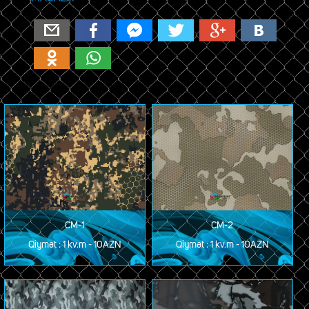
Email
Facebook
Messenger
Twitter
Google+
ВКонтакте
Одноклассники
WhatsApp
CM-1
CM-2
Qiymət : 1 kv.m - 10AZN
Qiymət : 1 kv.m - 10AZN