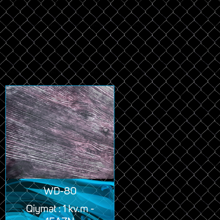
WD-80
Qiymət : 1 kv.m -