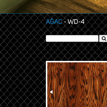
AĞAC
- WD-4