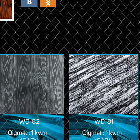
ВКонтакте
Одноклассники
WD-82
WD-81
Qiymət : 1 kv.m -
Qiymət : 1 kv.m -