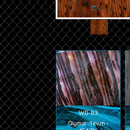
WD-83
Qiymət : 1 kv.m -