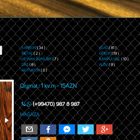
KARBON
( 34 )
AĞAC
( 81 )
METAL
( 2 )
DEKOR
( 19 )
HEYVAN DƏRİLƏRİ
( 7 )
KAMFULYAJ
( 10 )
DAŞ
( 6 )
ALOV
( 9 )
AKTİVATOR
( 0 )
Qiymət : 1 kv.m - 15AZN
(+99470) 987 8 987
MAĞAZA
Email
Facebook
Messenger
Twitter
Google+