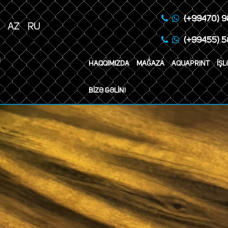
(+99470) 9
AZ
RU
(+99455) 5
!
HAQQIMIZDA
MAĞAZA
AQUAPRINT
İŞL
BİZƏ GƏLİN!